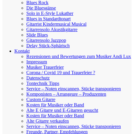
Blues Rock
Die Bluesgänse
Solo in E-Style Lukather
Blues in Standardtonart
Gitarrist Kindermusical Musical
Gitarrensolo Akustikgitarre
Slide Blues
Gitarrensolo Jazzpop
Delay Stück-Sphärisch
Kontakt
Rezensionen und Bewertungen zum Musiker Andi Lux
Impressum
Musiker Trauerfeier
Corona / Covid 19 und Trauerfeier ?
Datenschutz
Tontechnik Tipps
Service – Noten einscannen, Stücke transponieren
Komponisten – Arrangeure – Produzenten
Custom Gitarre
Kosten für Musiker oder Band
Alte E Gitarre und E-Gitarren gesucht
Kosten für Musiker oder Band
Alte Gitarre verkaufen
Service – Noten einscannen, Stücke transponieren
Freunde, Partner, Empfehlungen