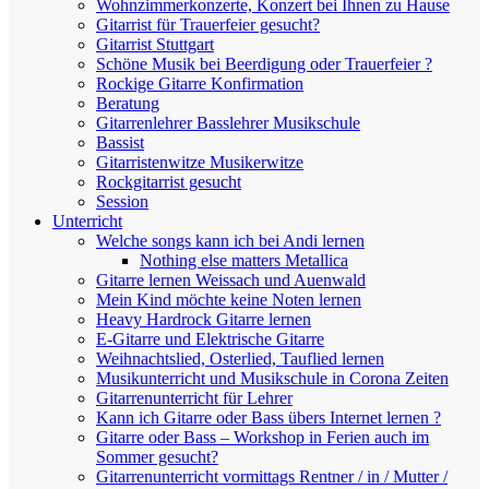
Wohnzimmerkonzerte, Konzert bei Ihnen zu Hause
Gitarrist für Trauerfeier gesucht?
Gitarrist Stuttgart
Schöne Musik bei Beerdigung oder Trauerfeier ?
Rockige Gitarre Konfirmation
Beratung
Gitarrenlehrer Basslehrer Musikschule
Bassist
Gitarristenwitze Musikerwitze
Rockgitarrist gesucht
Session
Unterricht
Welche songs kann ich bei Andi lernen
Nothing else matters Metallica
Gitarre lernen Weissach und Auenwald
Mein Kind möchte keine Noten lernen
Heavy Hardrock Gitarre lernen
E-Gitarre und Elektrische Gitarre
Weihnachtslied, Osterlied, Tauflied lernen
Musikunterricht und Musikschule in Corona Zeiten
Gitarrenunterricht für Lehrer
Kann ich Gitarre oder Bass übers Internet lernen ?
Gitarre oder Bass – Workshop in Ferien auch im
Sommer gesucht?
Gitarrenunterricht vormittags Rentner / in / Mutter /