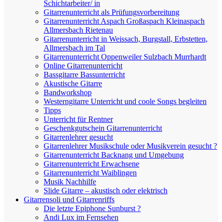
Schichtarbeiter/ in
Gitarrenunterricht als Prüfungsvorbereitung
Gitarrenunterricht Aspach Großaspach Kleinaspach
Allmersbach Rietenau
Gitarrenunterricht in Weissach, Burgstall, Erbstetten,
Allmersbach im Tal
Gitarrenunterricht Oppenweiler Sulzbach Murrhardt
Online Gitarrenunterricht
Bassgitarre Bassunterricht
Akustische Gitarre
Bandworkshop
Westerngitarre Unterricht und coole Songs begleiten
Tipps
Unterricht für Rentner
Geschenkgutschein Gitarrenunterricht
Gitarrenlehrer gesucht
Gitarrenlehrer Musikschule oder Musikverein gesucht ?
Gitarrenunterricht Backnang und Umgebung
Gitarrenunterricht Erwachsene
Gitarrenunterricht Waiblingen
Musik Nachhilfe
Slide Gitarre – akustisch oder elektrisch
Gitarrensoli und Gitarrenriffs
Die letzte Epiphone Sunburst ?
Andi Lux im Fernsehen