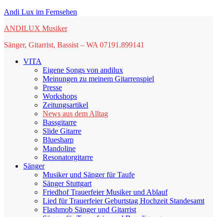
Springe
Andi Lux im Fernsehen
zum
ANDILUX Musiker
Inhalt
Sänger, Gitarrist, Bassist – WA 07191.899141
VITA
Eigene Songs von andilux
Meinungen zu meinem Gitarrenspiel
Presse
Workshops
Zeitungsartikel
News aus dem Alltag
Bassgitarre
Slide Gitarre
Bluesharp
Mandoline
Resonatorgitarre
Sänger
Musiker und Sänger für Taufe
Sänger Stuttgart
Friedhof Trauerfeier Musiker und Ablauf
Lied für Trauerfeier Geburtstag Hochzeit Standesamt
Flashmob Sänger und Gitarrist