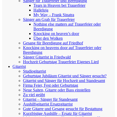
Sänger für Trauerfeier und Beerdigung
Tears in Heaven bei Trauerfeier
Halleluja
My Way – Frank Sinatra
Sänger am Grab für Trauerfeier
Nothing else matters auf Trauerfeier oder
Beerdigung
Knocking on heaven’s door
Über den Wolken
Gesang für Beerdigung auf Friedhof
Knocking on heavens door auf Trauerfeier oder
Beerdigung
Sänger Gitarrist in Friedwald
Hochzeit Geburtstag Trauerfeier Eigenes Lied
Gitarrist
Studiogitarrist
Geburtstag Jubiläum Gitarrist und Sänger gesucht?
Gitarrist und Sänger für Hochzeit und Standesamt
Firma Feier, Fest oder Geburtstag
Neue Saiten, Gitarre oder Bass einstellen
Zu viel geübt
Gitarrist – Sänger für Standesamt
Aushilfsgitarrist Ersatzgitarrist
Gute Gitarre und Gesang gesucht für Bestattung
Kurzfristige Aushilfe – Ersatz für Gitarrist