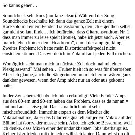
So kanns gehen…
Soundcheck sehr kurz (nur kurz clean). Während der Song
Soundchecks beschallte ich dann das ganze Zelt mit einem
Rocksolo mit einem Fender Transistoramp, den ich eigentlich selbst
gar nicht so laut finde… Ich befürchte, dass Gitarrensyndrom Nr. 1,
dass man immer zu leise spielt (Ironie), habe ich jetzt auch. Aber es
braucht eben immer den “Headroom”, damit der amp gut klingt.
Zweites Problem: ich hatte mein Distortioneffektpedal nicht
einstellen können. Das werde ich in Zukunft auf jeden Fall machen.
Womöglich sieht man mich in nächster Zeit doch mal mit einer
Plexiglaswand? Mal sehen… Früher hielt ich so was für übertrieben.
Aber ich glaube, auch die Sängerinnen um mich herum wären ganz
dankbar gewesen, wenn der Amp nicht nur an oder aus gekonnt
hätte.
In der Zwischenzeit habe ich mich erkundigt. Viele Fender Amps
aus den 80-ern und 90-ern haben das Problem, dass es da nur an =
laut und aus = leise gibt. Das ist natürlich nicht sehr
mischerfreundlich. Immerhin erspart es dem Mischer die
Mikroabnahme, da er das Gitarrensignal eh auf jedem Mikro auf der
Bühne hat (sorry, der musste sein). Also, ich gelobe Besserung, weil
ich denke, dass Mixen einer der undankbarsten Jobs überhaupt ist.
Keiner ist zufrieden mit dir, jeder will sich lauter. Dann wirst du oft