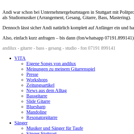
Andi war schon bei Unternehmergeburtstagen in Stuttgart mit Politpr
als Studiomusiker (Arrangement, Gesang, Gitarre, Bass, Mastering).
Dennoch lässt sicher Andi natürlich komplett auf Anfänger ein und hat
Also, einfach kurz anfragen – bis dann (fon/whatsapp 07191.899141)
andilux - gitarre - bass - gesang - studio - fon 07191 899141
VITA
Eigene Songs von andilux
Meinungen zu meinem Gitarrenspiel
Presse
Workshops
Zeitungsartikel
News aus dem Alltag
Bassgitarre
Slide Gitarre
Bluesharp
Mandoline
Resonatorgitarre
Sänger
Musiker und Sänger für Taufe
Sänger Stuttgart