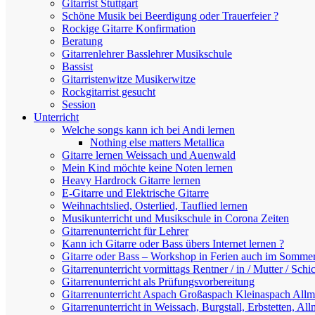
Gitarrist Stuttgart
Schöne Musik bei Beerdigung oder Trauerfeier ?
Rockige Gitarre Konfirmation
Beratung
Gitarrenlehrer Basslehrer Musikschule
Bassist
Gitarristenwitze Musikerwitze
Rockgitarrist gesucht
Session
Unterricht
Welche songs kann ich bei Andi lernen
Nothing else matters Metallica
Gitarre lernen Weissach und Auenwald
Mein Kind möchte keine Noten lernen
Heavy Hardrock Gitarre lernen
E-Gitarre und Elektrische Gitarre
Weihnachtslied, Osterlied, Tauflied lernen
Musikunterricht und Musikschule in Corona Zeiten
Gitarrenunterricht für Lehrer
Kann ich Gitarre oder Bass übers Internet lernen ?
Gitarre oder Bass – Workshop in Ferien auch im Sommer
Gitarrenunterricht vormittags Rentner / in / Mutter / Schic
Gitarrenunterricht als Prüfungsvorbereitung
Gitarrenunterricht Aspach Großaspach Kleinaspach Allm
Gitarrenunterricht in Weissach, Burgstall, Erbstetten, Al