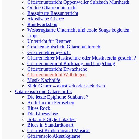
Gitarrenunterricht Oppenweiler Sulzbach Murrhardt
Online Gitarrenunterricht
Bassgitarre Bassunterricht
Akustische Gitarre
Bandworkshop
Westerngitarre Unterricht und coole Songs begleiten
Tipps
Unterricht für Rentner
Geschenkgutschein Gitarrenunterricht
Gitarrenlehrer gesucht
Gitarrenlehrer Musikschule oder Musikverein gesucht ?
Gitarrenunterricht Backnang und Umgebung
Gitarrenunterricht Erwachsene
Gitarrenunterricht Waiblingen
Musik Nachhilfe
Slide Gitarre – akustisch oder elektrisch
Gitarrensoli und Gitarrenriffs
Die letzte Epiphone Sunburst ?
Andi Lux im Fernsehen
Blues Rock
Die Bluesgänse
Solo in E-Style Lukather
Blues in Standardtonart
Gitarrist Kindermusical Musical
Gitarrensolo Akustikgitarre