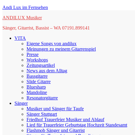
Springe
Andi Lux im Fernsehen
zum
ANDILUX Musiker
Inhalt
Sänger, Gitarrist, Bassist – WA 07191.899141
VITA
Eigene Songs von andilux
Meinungen zu meinem Gitarrenspiel
Presse
Workshops
Zeitungsartikel
News aus dem Alltag
Bassgitarre
Slide Gitarre
Bluesharp
Mandoline
Resonatorgitarre
Sänger
Musiker und Sänger für Taufe
Sänger Stuttgart
Friedhof Trauerfeier Musiker und Ablauf
Lied für Trauerfeier Geburtstag Hochzeit Standesamt
Flashmob Sänger und Gitarrist