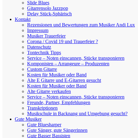
Slide Blues
Gitarrensolo Jazzpop
Delay Stück-Sphärisch
Kontakt
Rezensionen und Bewertungen zum Musiker Andi Lux
Impressum
Musiker Trauerfeier
Corona / Covid 19 und Trauerfeier ?
Datenschutz
Tontechnik Tipps
Service – Noten einscannen, Stücke transponieren
Komponisten – Arrangeure – Produzenten
Custom Gitarre
Kosten für Musiker oder Band
Alte E Gitarre und E-Gitarren gesucht
Kosten für Musiker oder Band
Alte Gitarre verkaufen
Service – Noten einscannen, Stücke transponieren
Freunde, Partner, Empfehlungen
Transkriptionen
Musikschule in Backnang und Umgebung gesucht?
Gute Musiker
Gute Bluesharper
Gute Sänger, gute Sängerinnen
Gute Basser Bassisten