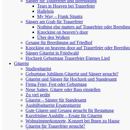
Sänger für Trauerfeier und Beerdigung
Tears in Heaven bei Trauerfeier
Halleluja
My Way – Frank Sinatra
Sänger am Grab für Trauerfeier
Nothing else matters auf Trauerfeier oder Beerdig
Knocking on heaven’s door
Über den Wolken
Gesang für Beerdigung auf Friedhof
Knocking on heavens door auf Trauerfeier oder Beerdig
Sänger Gitarrist in Friedwald
Hochzeit Geburtstag Trauerfeier Eigenes Lied
Gitarrist
Studiogitarrist
Geburtstag Jubiläum Gitarrist und Sänger gesucht?
Gitarrist und Sänger für Hochzeit und Standesamt
Firma Feier, Fest oder Geburtstag
Neue Saiten, Gitarre oder Bass einstellen
Zu viel geübt
Gitarrist – Sänger für Standesamt
Aushilfsgitarrist Ersatzgitarrist
Gute Gitarre und Gesang gesucht für Bestattung
Kurzfristige Aushilfe – Ersatz für Gitarrist
Wohnzimmerkonzerte, Konzert bei Ihnen zu Hause
Gitarrist für Trauerfeier gesucht?