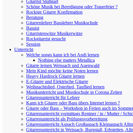
Gitarrist Stuttgart
Schöne Musik bei Beerdigung oder Trauerfeier ?
Rockige Gitarre Konfirmation
Beratung
Gitarrenlehrer Basslehrer Musikschule
Bassist
Gitarristenwitze Musikerwitze
Rockgitarrist gesucht
Session
Unterricht
Welche songs kann ich bei Andi lernen
Nothing else matters Metallica
Gitarre lernen Weissach und Auenwald
Mein Kind möchte keine Noten lernen
Heavy Hardrock Gitarre lernen
E-Gitarre und Elektrische Gitarre
Weihnachtslied, Osterlied, Tauflied lernen
Musikunterricht und Musikschule in Corona Zeiten
Gitarrenunterricht für Lehrer
Kann ich Gitarre oder Bass übers Internet lernen ?
Gitarre oder Bass – Workshop in Ferien auch im Sommer
Gitarrenunterricht vormittags Rentner / in / Mutter / Schic
Gitarrenunterricht als Prüfungsvorbereitung
Gitarrenunterricht Aspach Großaspach Kleinaspach Allm
Gitarrenunterricht in Weissach, Burgstall, Erbstetten, Al