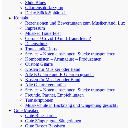
Slide Blues
Gitarrensolo Jazzpop
Delay Stück-Sphärisch
Kontakt
Rezensionen und Bewertungen zum Musiker Andi Lux
Impressum
Musiker Trauerfeier
Corona / Covid 19 und Trauerfeier ?
Datenschutz
Tontechnik Tipps
Service – Noten einscannen, Stücke transponieren
Komponisten – Arrangeure – Produzenten
Custom Gitarre
Kosten für Musiker oder Band
Alte E Gitarre und E-Gitarren gesucht
Kosten für Musiker oder Band
Alte Gitarre verkaufen
Service – Noten einscannen, Stücke transponieren
Freunde, Partner, Empfehlungen
Transkriptionen
Musikschule in Backnang und Umgebung gesucht?
Gute Musiker
Gute Bluesharper
Gute Sänger, gute Sängerinnen
Gute Basser Bassisten