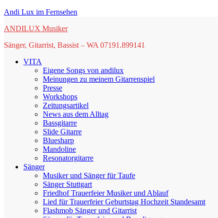
Springe
Andi Lux im Fernsehen
zum
ANDILUX Musiker
Inhalt
Sänger, Gitarrist, Bassist – WA 07191.899141
VITA
Eigene Songs von andilux
Meinungen zu meinem Gitarrenspiel
Presse
Workshops
Zeitungsartikel
News aus dem Alltag
Bassgitarre
Slide Gitarre
Bluesharp
Mandoline
Resonatorgitarre
Sänger
Musiker und Sänger für Taufe
Sänger Stuttgart
Friedhof Trauerfeier Musiker und Ablauf
Lied für Trauerfeier Geburtstag Hochzeit Standesamt
Flashmob Sänger und Gitarrist