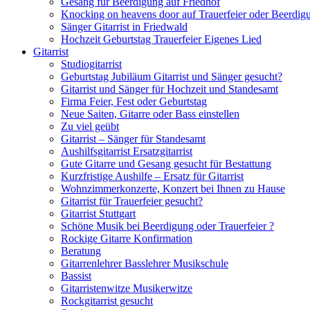
Gesang für Beerdigung auf Friedhof
Knocking on heavens door auf Trauerfeier oder Beerdig
Sänger Gitarrist in Friedwald
Hochzeit Geburtstag Trauerfeier Eigenes Lied
Gitarrist
Studiogitarrist
Geburtstag Jubiläum Gitarrist und Sänger gesucht?
Gitarrist und Sänger für Hochzeit und Standesamt
Firma Feier, Fest oder Geburtstag
Neue Saiten, Gitarre oder Bass einstellen
Zu viel geübt
Gitarrist – Sänger für Standesamt
Aushilfsgitarrist Ersatzgitarrist
Gute Gitarre und Gesang gesucht für Bestattung
Kurzfristige Aushilfe – Ersatz für Gitarrist
Wohnzimmerkonzerte, Konzert bei Ihnen zu Hause
Gitarrist für Trauerfeier gesucht?
Gitarrist Stuttgart
Schöne Musik bei Beerdigung oder Trauerfeier ?
Rockige Gitarre Konfirmation
Beratung
Gitarrenlehrer Basslehrer Musikschule
Bassist
Gitarristenwitze Musikerwitze
Rockgitarrist gesucht