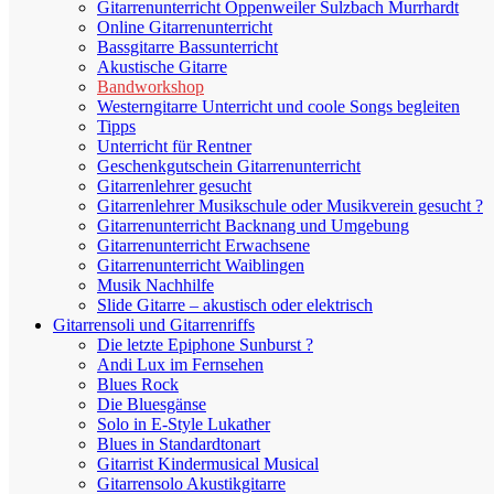
Gitarrenunterricht Oppenweiler Sulzbach Murrhardt
Online Gitarrenunterricht
Bassgitarre Bassunterricht
Akustische Gitarre
Bandworkshop
Westerngitarre Unterricht und coole Songs begleiten
Tipps
Unterricht für Rentner
Geschenkgutschein Gitarrenunterricht
Gitarrenlehrer gesucht
Gitarrenlehrer Musikschule oder Musikverein gesucht ?
Gitarrenunterricht Backnang und Umgebung
Gitarrenunterricht Erwachsene
Gitarrenunterricht Waiblingen
Musik Nachhilfe
Slide Gitarre – akustisch oder elektrisch
Gitarrensoli und Gitarrenriffs
Die letzte Epiphone Sunburst ?
Andi Lux im Fernsehen
Blues Rock
Die Bluesgänse
Solo in E-Style Lukather
Blues in Standardtonart
Gitarrist Kindermusical Musical
Gitarrensolo Akustikgitarre