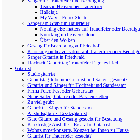
Sänger für Trauerfeier und Beerdigung
Tears in Heaven bei Trauerfeier
Halleluja
My Way – Frank Sinatra
Sänger am Grab für Trauerfeier
Nothing else matters auf Trauerfeier oder Beerdig
Knocking on heaven’s door
Über den Wolken
Gesang für Beerdigung auf Friedhof
Knocking on heavens door auf Trauerfeier oder Beerdig
Sänger Gitarrist in Friedwald
Hochzeit Geburtstag Trauerfeier Eigenes Lied
Gitarrist
Studiogitarrist
Geburtstag Jubiläum Gitarrist und Sänger gesucht?
Gitarrist und Sänger für Hochzeit und Standesamt
Firma Feier, Fest oder Geburtstag
Neue Saiten, Gitarre oder Bass einstellen
Zu viel geübt
Gitarrist – Sänger für Standesamt
Aushilfsgitarrist Ersatzgitarrist
Gute Gitarre und Gesang gesucht für Bestattung
Kurzfristige Aushilfe – Ersatz für Gitarrist
Wohnzimmerkonzerte, Konzert bei Ihnen zu Hause
Gitarrist für Trauerfeier gesucht?