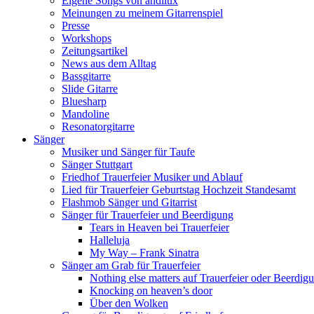
Eigene Songs von andilux
Meinungen zu meinem Gitarrenspiel
Presse
Workshops
Zeitungsartikel
News aus dem Alltag
Bassgitarre
Slide Gitarre
Bluesharp
Mandoline
Resonatorgitarre
Sänger
Musiker und Sänger für Taufe
Sänger Stuttgart
Friedhof Trauerfeier Musiker und Ablauf
Lied für Trauerfeier Geburtstag Hochzeit Standesamt
Flashmob Sänger und Gitarrist
Sänger für Trauerfeier und Beerdigung
Tears in Heaven bei Trauerfeier
Halleluja
My Way – Frank Sinatra
Sänger am Grab für Trauerfeier
Nothing else matters auf Trauerfeier oder Beerdig
Knocking on heaven’s door
Über den Wolken