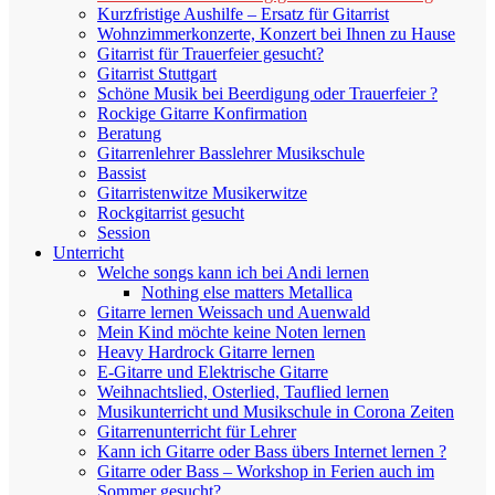
Kurzfristige Aushilfe – Ersatz für Gitarrist
Wohnzimmerkonzerte, Konzert bei Ihnen zu Hause
Gitarrist für Trauerfeier gesucht?
Gitarrist Stuttgart
Schöne Musik bei Beerdigung oder Trauerfeier ?
Rockige Gitarre Konfirmation
Beratung
Gitarrenlehrer Basslehrer Musikschule
Bassist
Gitarristenwitze Musikerwitze
Rockgitarrist gesucht
Session
Unterricht
Welche songs kann ich bei Andi lernen
Nothing else matters Metallica
Gitarre lernen Weissach und Auenwald
Mein Kind möchte keine Noten lernen
Heavy Hardrock Gitarre lernen
E-Gitarre und Elektrische Gitarre
Weihnachtslied, Osterlied, Tauflied lernen
Musikunterricht und Musikschule in Corona Zeiten
Gitarrenunterricht für Lehrer
Kann ich Gitarre oder Bass übers Internet lernen ?
Gitarre oder Bass – Workshop in Ferien auch im
Sommer gesucht?