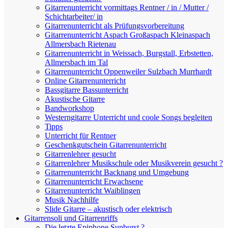
Gitarrenunterricht vormittags Rentner / in / Mutter /
Schichtarbeiter/ in
Gitarrenunterricht als Prüfungsvorbereitung
Gitarrenunterricht Aspach Großaspach Kleinaspach
Allmersbach Rietenau
Gitarrenunterricht in Weissach, Burgstall, Erbstetten,
Allmersbach im Tal
Gitarrenunterricht Oppenweiler Sulzbach Murrhardt
Online Gitarrenunterricht
Bassgitarre Bassunterricht
Akustische Gitarre
Bandworkshop
Westerngitarre Unterricht und coole Songs begleiten
Tipps
Unterricht für Rentner
Geschenkgutschein Gitarrenunterricht
Gitarrenlehrer gesucht
Gitarrenlehrer Musikschule oder Musikverein gesucht ?
Gitarrenunterricht Backnang und Umgebung
Gitarrenunterricht Erwachsene
Gitarrenunterricht Waiblingen
Musik Nachhilfe
Slide Gitarre – akustisch oder elektrisch
Gitarrensoli und Gitarrenriffs
Die letzte Epiphone Sunburst ?