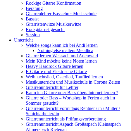
Rockige Gitarre Konfirmation
Beratung
Gitarrenlehrer Basslehrer Musikschule
Bassist
Gitarristenwitze Musikerwitze
Rockgitarrist gesucht
Session
Unterricht
Welche songs kann ich bei Andi lernen
Nothing else matters Metallica
Gitarre lernen Weissach und Auenwald
Mein Kind möchte keine Noten lernen
Heavy Hardrock Gitarre lernen
E-Gitarre und Elektrische Gitarre
Weihnachtslied, Osterlied, Tauflied lernen
Musikunterricht und Musikschule in Corona Zeiten
Gitarrenunterricht für Lehrer
Kann ich Gitarre oder Bass übers Internet lernen ?
Gitarre oder Bass – Workshop in Ferien auch im
Sommer gesucht?
Gitarrenunterricht vormittags Rentner / in / Mutter /
Schichtarbeiter/ in
Gitarrenunterricht als Prüfungsvorbereitung
Gitarrenunterricht Aspach Großaspach Kleinaspach
Allmersbach Rietenau