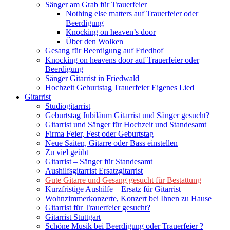
Sänger am Grab für Trauerfeier
Nothing else matters auf Trauerfeier oder
Beerdigung
Knocking on heaven’s door
Über den Wolken
Gesang für Beerdigung auf Friedhof
Knocking on heavens door auf Trauerfeier oder
Beerdigung
Sänger Gitarrist in Friedwald
Hochzeit Geburtstag Trauerfeier Eigenes Lied
Gitarrist
Studiogitarrist
Geburtstag Jubiläum Gitarrist und Sänger gesucht?
Gitarrist und Sänger für Hochzeit und Standesamt
Firma Feier, Fest oder Geburtstag
Neue Saiten, Gitarre oder Bass einstellen
Zu viel geübt
Gitarrist – Sänger für Standesamt
Aushilfsgitarrist Ersatzgitarrist
Gute Gitarre und Gesang gesucht für Bestattung
Kurzfristige Aushilfe – Ersatz für Gitarrist
Wohnzimmerkonzerte, Konzert bei Ihnen zu Hause
Gitarrist für Trauerfeier gesucht?
Gitarrist Stuttgart
Schöne Musik bei Beerdigung oder Trauerfeier ?