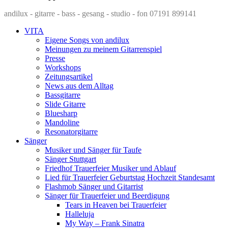
andilux - gitarre - bass - gesang - studio - fon 07191 899141
VITA
Eigene Songs von andilux
Meinungen zu meinem Gitarrenspiel
Presse
Workshops
Zeitungsartikel
News aus dem Alltag
Bassgitarre
Slide Gitarre
Bluesharp
Mandoline
Resonatorgitarre
Sänger
Musiker und Sänger für Taufe
Sänger Stuttgart
Friedhof Trauerfeier Musiker und Ablauf
Lied für Trauerfeier Geburtstag Hochzeit Standesamt
Flashmob Sänger und Gitarrist
Sänger für Trauerfeier und Beerdigung
Tears in Heaven bei Trauerfeier
Halleluja
My Way – Frank Sinatra