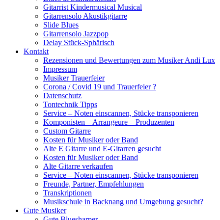
Gitarrist Kindermusical Musical
Gitarrensolo Akustikgitarre
Slide Blues
Gitarrensolo Jazzpop
Delay Stück-Sphärisch
Kontakt
Rezensionen und Bewertungen zum Musiker Andi Lux
Impressum
Musiker Trauerfeier
Corona / Covid 19 und Trauerfeier ?
Datenschutz
Tontechnik Tipps
Service – Noten einscannen, Stücke transponieren
Komponisten – Arrangeure – Produzenten
Custom Gitarre
Kosten für Musiker oder Band
Alte E Gitarre und E-Gitarren gesucht
Kosten für Musiker oder Band
Alte Gitarre verkaufen
Service – Noten einscannen, Stücke transponieren
Freunde, Partner, Empfehlungen
Transkriptionen
Musikschule in Backnang und Umgebung gesucht?
Gute Musiker
Gute Bluesharper