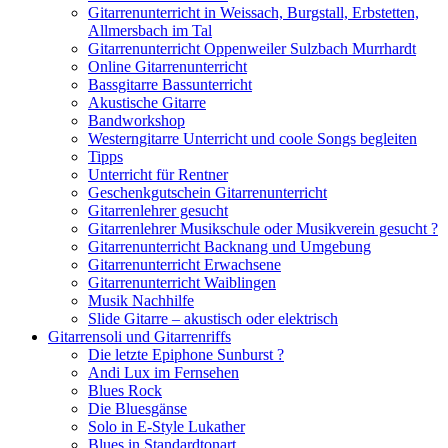
Gitarrenunterricht in Weissach, Burgstall, Erbstetten,
Allmersbach im Tal
Gitarrenunterricht Oppenweiler Sulzbach Murrhardt
Online Gitarrenunterricht
Bassgitarre Bassunterricht
Akustische Gitarre
Bandworkshop
Westerngitarre Unterricht und coole Songs begleiten
Tipps
Unterricht für Rentner
Geschenkgutschein Gitarrenunterricht
Gitarrenlehrer gesucht
Gitarrenlehrer Musikschule oder Musikverein gesucht ?
Gitarrenunterricht Backnang und Umgebung
Gitarrenunterricht Erwachsene
Gitarrenunterricht Waiblingen
Musik Nachhilfe
Slide Gitarre – akustisch oder elektrisch
Gitarrensoli und Gitarrenriffs
Die letzte Epiphone Sunburst ?
Andi Lux im Fernsehen
Blues Rock
Die Bluesgänse
Solo in E-Style Lukather
Blues in Standardtonart