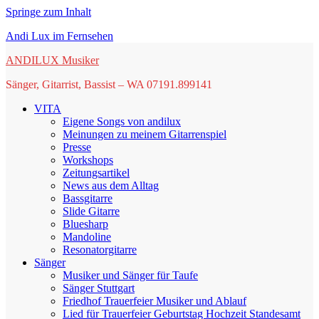
Springe zum Inhalt
Andi Lux im Fernsehen
ANDILUX Musiker
Sänger, Gitarrist, Bassist – WA 07191.899141
VITA
Eigene Songs von andilux
Meinungen zu meinem Gitarrenspiel
Presse
Workshops
Zeitungsartikel
News aus dem Alltag
Bassgitarre
Slide Gitarre
Bluesharp
Mandoline
Resonatorgitarre
Sänger
Musiker und Sänger für Taufe
Sänger Stuttgart
Friedhof Trauerfeier Musiker und Ablauf
Lied für Trauerfeier Geburtstag Hochzeit Standesamt