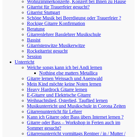
Wohnzimmerkonzerte, Konzert bei Ihnen zu Hause
Gitarrist für Trauerfeier gesucht?
Gitarrist Stuttgart
Schöne Musik bei Beerdigung oder Trauerfeier ?
Rockige Gitarre Konfirmation
Beratung
Gitarrenlehrer Basslehrer Musikschule
Bassist
Gitarristenwitze Musikerwitze
Rockgitarrist gesucht
Session
Unterricht
Welche songs kann ich bei Andi lernen
Nothing else matters Metallica
Gitarre lernen Weissach und Auenwald
Mein Kind möchte keine Noten lernen
Heavy Hardrock Gitarre lernen
E-Gitarre und Elektrische Gitarre
Weihnachtslied, Osterlied, Tauflied lernen
Musikunterricht und Musikschule in Corona Zeiten
Gitarrenunterricht für Lehrer
Kann ich Gitarre oder Bass übers Internet lernen ?
Gitarre oder Bass – Workshop in Ferien auch im
Sommer gesucht?
Gitarrenunterricht vormittags Rentner / in / Mutter /