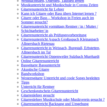
Weihnachtslied, Osterlied, Tauflied lernen
Musikunterricht und Musikschule in Corona Zeiten
Gitarrenunterricht für Lehrer
Kann ich Gitarre oder Bass übers Internet lernen ?
Gitarre oder Bass – Workshop in Ferien auch im
Sommer gesucht?
Gitarrenunterricht vormittags Rentner / in / Mutter /
Schichtarbeiter/ in
Gitarrenunterricht als Prüfungsvorbereitung
Gitarrenunterricht Aspach Großaspach Kleinaspach
Allmersbach Rietenau
Gitarrenunterricht in Weissach, Burgstall, Erbstetten,
Allmersbach im Tal
Gitarrenunterricht Oppenweiler Sulzbach Murrhardt
Online Gitarrenunterricht
Bassgitarre Bassunterricht
Akustische Gitarre
Bandworkshop
Westerngitarre Unterricht und coole Songs begleiten
Tipps
Unterricht für Rentner
Geschenkgutschein Gitarrenunterricht
Gitarrenlehrer gesucht
Gitarrenlehrer Musikschule oder Musikverein gesucht ?
Gitarrenunterricht Backnang und Umgebung