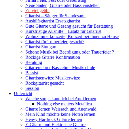
Firma Feier, Fest oder Geburtstag
Neue Saiten, Gitarre oder Bass einstellen
Zu viel geübt
Gitarrist – Sänger für Standesamt
Aushilfsgitarrist Ersatzgitarrist
Gute Gitarre und Gesang gesucht für Bestattung
Kurzfristige Aushilfe – Ersatz für Gitarrist
Wohnzimmerkonzerte, Konzert bei Ihnen zu Hause
Gitarrist für Trauerfeier gesucht?
Gitarrist Stuttgart
Schöne Musik bei Beerdigung oder Trauerfeier ?
Rockige Gitarre Konfirmation
Beratung
Gitarrenlehrer Basslehrer Musikschule
Bassist
Gitarristenwitze Musikerwitze
Rockgitarrist gesucht
Session
Unterricht
Welche songs kann ich bei Andi lernen
Nothing else matters Metallica
Gitarre lernen Weissach und Auenwald
Mein Kind möchte keine Noten lernen
Heavy Hardrock Gitarre lernen
E-Gitarre und Elektrische Gitarre