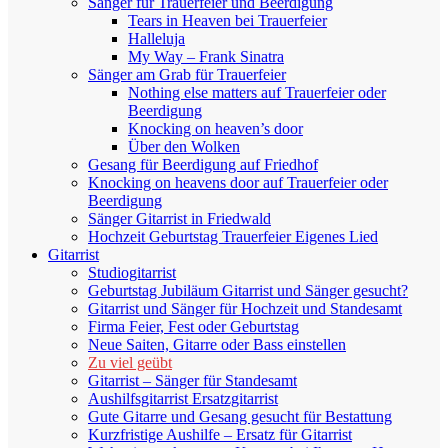
Sänger für Trauerfeier und Beerdigung
Tears in Heaven bei Trauerfeier
Halleluja
My Way – Frank Sinatra
Sänger am Grab für Trauerfeier
Nothing else matters auf Trauerfeier oder
Beerdigung
Knocking on heaven’s door
Über den Wolken
Gesang für Beerdigung auf Friedhof
Knocking on heavens door auf Trauerfeier oder
Beerdigung
Sänger Gitarrist in Friedwald
Hochzeit Geburtstag Trauerfeier Eigenes Lied
Gitarrist
Studiogitarrist
Geburtstag Jubiläum Gitarrist und Sänger gesucht?
Gitarrist und Sänger für Hochzeit und Standesamt
Firma Feier, Fest oder Geburtstag
Neue Saiten, Gitarre oder Bass einstellen
Zu viel geübt
Gitarrist – Sänger für Standesamt
Aushilfsgitarrist Ersatzgitarrist
Gute Gitarre und Gesang gesucht für Bestattung
Kurzfristige Aushilfe – Ersatz für Gitarrist