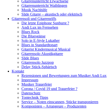
Gitarrenunterricht Erwachsene
Gitarrenunterricht Waiblingen
Musik Nachhilfe
Slide Gitarre – akustisch oder elektrisch
Gitarrensoli und Gitarrenriffs
Die letzte Epiphone Sunburst ?
Andi Lux im Fernsehen
Blues Rock
Die Bluesgänse
Solo in E-Style Lukather
Blues in Standardtonart
Gitarrist Kindermusical Musical
Gitarrensolo Akustikgitarre
Slide Blues
Gitarrensolo Jazzpop
Delay Stück-Sphärisch
Kontakt
Rezensionen und Bewertungen zum Musiker Andi Lux
Impressum
Musiker Trauerfeier
Corona / Covid 19 und Trauerfeier ?
Datenschutz
Tontechnik Tipps
Service – Noten einscannen, Stücke transponieren
Komponisten – Arrangeure – Produzenten