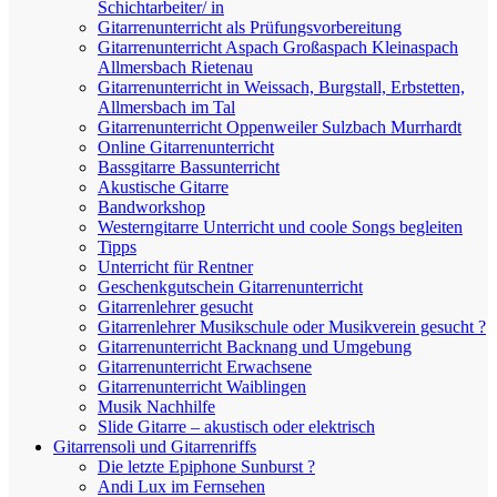
Schichtarbeiter/ in
Gitarrenunterricht als Prüfungsvorbereitung
Gitarrenunterricht Aspach Großaspach Kleinaspach
Allmersbach Rietenau
Gitarrenunterricht in Weissach, Burgstall, Erbstetten,
Allmersbach im Tal
Gitarrenunterricht Oppenweiler Sulzbach Murrhardt
Online Gitarrenunterricht
Bassgitarre Bassunterricht
Akustische Gitarre
Bandworkshop
Westerngitarre Unterricht und coole Songs begleiten
Tipps
Unterricht für Rentner
Geschenkgutschein Gitarrenunterricht
Gitarrenlehrer gesucht
Gitarrenlehrer Musikschule oder Musikverein gesucht ?
Gitarrenunterricht Backnang und Umgebung
Gitarrenunterricht Erwachsene
Gitarrenunterricht Waiblingen
Musik Nachhilfe
Slide Gitarre – akustisch oder elektrisch
Gitarrensoli und Gitarrenriffs
Die letzte Epiphone Sunburst ?
Andi Lux im Fernsehen