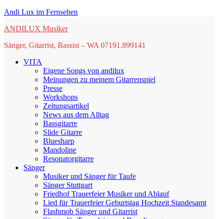
Springe
Andi Lux im Fernsehen
zum
ANDILUX Musiker
Inhalt
Sänger, Gitarrist, Bassist – WA 07191.899141
VITA
Eigene Songs von andilux
Meinungen zu meinem Gitarrenspiel
Presse
Workshops
Zeitungsartikel
News aus dem Alltag
Bassgitarre
Slide Gitarre
Bluesharp
Mandoline
Resonatorgitarre
Sänger
Musiker und Sänger für Taufe
Sänger Stuttgart
Friedhof Trauerfeier Musiker und Ablauf
Lied für Trauerfeier Geburtstag Hochzeit Standesamt
Flashmob Sänger und Gitarrist