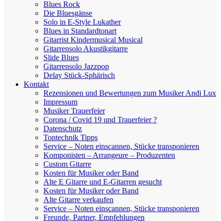
Blues Rock
Die Bluesgänse
Solo in E-Style Lukather
Blues in Standardtonart
Gitarrist Kindermusical Musical
Gitarrensolo Akustikgitarre
Slide Blues
Gitarrensolo Jazzpop
Delay Stück-Sphärisch
Kontakt
Rezensionen und Bewertungen zum Musiker Andi Lux
Impressum
Musiker Trauerfeier
Corona / Covid 19 und Trauerfeier ?
Datenschutz
Tontechnik Tipps
Service – Noten einscannen, Stücke transponieren
Komponisten – Arrangeure – Produzenten
Custom Gitarre
Kosten für Musiker oder Band
Alte E Gitarre und E-Gitarren gesucht
Kosten für Musiker oder Band
Alte Gitarre verkaufen
Service – Noten einscannen, Stücke transponieren
Freunde, Partner, Empfehlungen