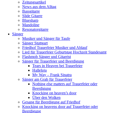
Zeitungsartikel
News aus dem Alltag
Bassgitarre
Slide Gitarre
Bluesharp
Mandoline
Resonatorgitarre
Sänger
Musiker und Sänger für Taufe
Sänger Stuttgart
Friedhof Trauerfeier Musiker und Ablauf
Lied für Trauerfeier Geburtstag Hochzeit Standesamt
Flashmob Sänger und Gitarrist
Sänger für Trauerfeier und Beerdigung
Tears in Heaven bei Trauerfeier
Halleluja
My Way – Frank Sinatra
Sänger am Grab für Trauerfeier
Nothing else matters auf Trauerfeier oder
Beerdigung
Knocking on heaven’s door
Über den Wolken
Gesang für Beerdigung auf Friedhof
Knocking on heavens door auf Trauerfeier oder
Beerdigung