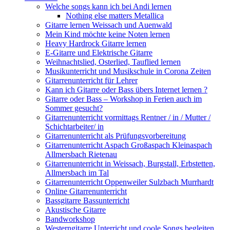
Welche songs kann ich bei Andi lernen
Nothing else matters Metallica
Gitarre lernen Weissach und Auenwald
Mein Kind möchte keine Noten lernen
Heavy Hardrock Gitarre lernen
E-Gitarre und Elektrische Gitarre
Weihnachtslied, Osterlied, Tauflied lernen
Musikunterricht und Musikschule in Corona Zeiten
Gitarrenunterricht für Lehrer
Kann ich Gitarre oder Bass übers Internet lernen ?
Gitarre oder Bass – Workshop in Ferien auch im
Sommer gesucht?
Gitarrenunterricht vormittags Rentner / in / Mutter /
Schichtarbeiter/ in
Gitarrenunterricht als Prüfungsvorbereitung
Gitarrenunterricht Aspach Großaspach Kleinaspach
Allmersbach Rietenau
Gitarrenunterricht in Weissach, Burgstall, Erbstetten,
Allmersbach im Tal
Gitarrenunterricht Oppenweiler Sulzbach Murrhardt
Online Gitarrenunterricht
Bassgitarre Bassunterricht
Akustische Gitarre
Bandworkshop
Westerngitarre Unterricht und coole Songs begleiten