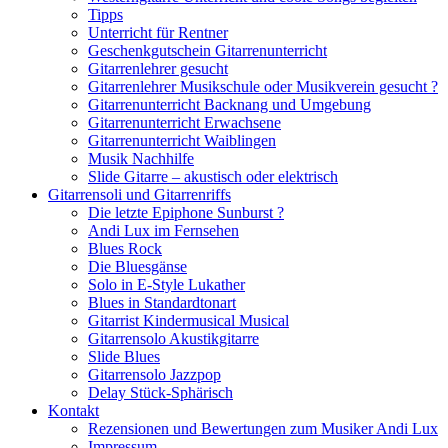
Tipps
Unterricht für Rentner
Geschenkgutschein Gitarrenunterricht
Gitarrenlehrer gesucht
Gitarrenlehrer Musikschule oder Musikverein gesucht ?
Gitarrenunterricht Backnang und Umgebung
Gitarrenunterricht Erwachsene
Gitarrenunterricht Waiblingen
Musik Nachhilfe
Slide Gitarre – akustisch oder elektrisch
Gitarrensoli und Gitarrenriffs
Die letzte Epiphone Sunburst ?
Andi Lux im Fernsehen
Blues Rock
Die Bluesgänse
Solo in E-Style Lukather
Blues in Standardtonart
Gitarrist Kindermusical Musical
Gitarrensolo Akustikgitarre
Slide Blues
Gitarrensolo Jazzpop
Delay Stück-Sphärisch
Kontakt
Rezensionen und Bewertungen zum Musiker Andi Lux
Impressum