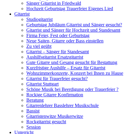
Sänger Gitarrist in Friedwald
Hochzeit Geburtstag Trauerfeier Eigenes Lied
Gitarrist
Studiogitarrist
Geburtstag Jubiläum Gitarrist und Sänger gesucht?
Gitarrist und Sänger für Hochzeit und Standesamt
Firma Feier, Fest oder Geburtstag
Neue Saiten, Gitarre oder Bass einstellen
Zu viel geübt
Gitarrist – Sänger für Standesamt
Aushilfsgitarrist Ersatzgitarrist
Gute Gitarre und Gesang gesucht für Bestattung
Kurzfristige Aushilfe – Ersatz für Gitarrist
Wohnzimmerkonzerte, Konzert bei Ihnen zu Hause
Gitarrist für Trauerfeier gesucht?
Gitarrist Stuttgart
Schöne Musik bei Beerdigung oder Trauerfeier ?
Rockige Gitarre Konfirmation
Beratung
Gitarrenlehrer Basslehrer Musikschule
Bassist
Gitarristenwitze Musikerwitze
Rockgitarrist gesucht
Session
Unterricht