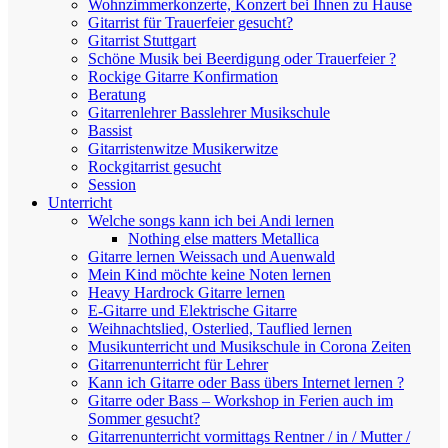
Wohnzimmerkonzerte, Konzert bei Ihnen zu Hause
Gitarrist für Trauerfeier gesucht?
Gitarrist Stuttgart
Schöne Musik bei Beerdigung oder Trauerfeier ?
Rockige Gitarre Konfirmation
Beratung
Gitarrenlehrer Basslehrer Musikschule
Bassist
Gitarristenwitze Musikerwitze
Rockgitarrist gesucht
Session
Unterricht
Welche songs kann ich bei Andi lernen
Nothing else matters Metallica
Gitarre lernen Weissach und Auenwald
Mein Kind möchte keine Noten lernen
Heavy Hardrock Gitarre lernen
E-Gitarre und Elektrische Gitarre
Weihnachtslied, Osterlied, Tauflied lernen
Musikunterricht und Musikschule in Corona Zeiten
Gitarrenunterricht für Lehrer
Kann ich Gitarre oder Bass übers Internet lernen ?
Gitarre oder Bass – Workshop in Ferien auch im
Sommer gesucht?
Gitarrenunterricht vormittags Rentner / in / Mutter /