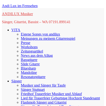
Springe
Andi Lux im Fernsehen
zum
ANDILUX Musiker
Inhalt
Sänger, Gitarrist, Bassist – WA 07191.899141
VITA
Eigene Songs von andilux
Meinungen zu meinem Gitarrenspiel
Presse
Workshops
Zeitungsartikel
News aus dem Alltag
Bassgitarre
Slide Gitarre
Bluesharp
Mandoline
Resonatorgitarre
Sänger
Musiker und Sänger für Taufe
Sänger Stuttgart
Friedhof Trauerfeier Musiker und Ablauf
Lied für Trauerfeier Geburtstag Hochzeit Standesamt
Flashmob Sänger und Gitarrist