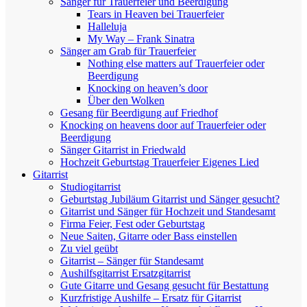
Sänger für Trauerfeier und Beerdigung
Tears in Heaven bei Trauerfeier
Halleluja
My Way – Frank Sinatra
Sänger am Grab für Trauerfeier
Nothing else matters auf Trauerfeier oder
Beerdigung
Knocking on heaven’s door
Über den Wolken
Gesang für Beerdigung auf Friedhof
Knocking on heavens door auf Trauerfeier oder
Beerdigung
Sänger Gitarrist in Friedwald
Hochzeit Geburtstag Trauerfeier Eigenes Lied
Gitarrist
Studiogitarrist
Geburtstag Jubiläum Gitarrist und Sänger gesucht?
Gitarrist und Sänger für Hochzeit und Standesamt
Firma Feier, Fest oder Geburtstag
Neue Saiten, Gitarre oder Bass einstellen
Zu viel geübt
Gitarrist – Sänger für Standesamt
Aushilfsgitarrist Ersatzgitarrist
Gute Gitarre und Gesang gesucht für Bestattung
Kurzfristige Aushilfe – Ersatz für Gitarrist