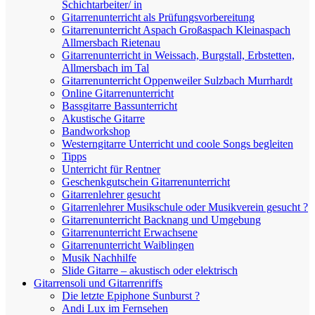
Schichtarbeiter/ in
Gitarrenunterricht als Prüfungsvorbereitung
Gitarrenunterricht Aspach Großaspach Kleinaspach
Allmersbach Rietenau
Gitarrenunterricht in Weissach, Burgstall, Erbstetten,
Allmersbach im Tal
Gitarrenunterricht Oppenweiler Sulzbach Murrhardt
Online Gitarrenunterricht
Bassgitarre Bassunterricht
Akustische Gitarre
Bandworkshop
Westerngitarre Unterricht und coole Songs begleiten
Tipps
Unterricht für Rentner
Geschenkgutschein Gitarrenunterricht
Gitarrenlehrer gesucht
Gitarrenlehrer Musikschule oder Musikverein gesucht ?
Gitarrenunterricht Backnang und Umgebung
Gitarrenunterricht Erwachsene
Gitarrenunterricht Waiblingen
Musik Nachhilfe
Slide Gitarre – akustisch oder elektrisch
Gitarrensoli und Gitarrenriffs
Die letzte Epiphone Sunburst ?
Andi Lux im Fernsehen