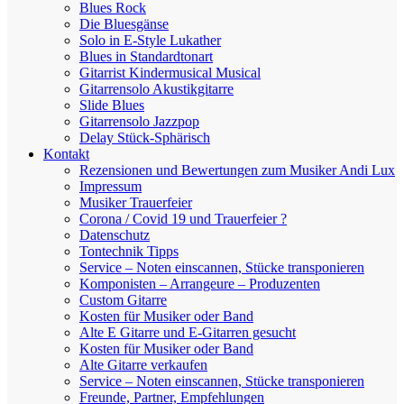
Blues Rock
Die Bluesgänse
Solo in E-Style Lukather
Blues in Standardtonart
Gitarrist Kindermusical Musical
Gitarrensolo Akustikgitarre
Slide Blues
Gitarrensolo Jazzpop
Delay Stück-Sphärisch
Kontakt
Rezensionen und Bewertungen zum Musiker Andi Lux
Impressum
Musiker Trauerfeier
Corona / Covid 19 und Trauerfeier ?
Datenschutz
Tontechnik Tipps
Service – Noten einscannen, Stücke transponieren
Komponisten – Arrangeure – Produzenten
Custom Gitarre
Kosten für Musiker oder Band
Alte E Gitarre und E-Gitarren gesucht
Kosten für Musiker oder Band
Alte Gitarre verkaufen
Service – Noten einscannen, Stücke transponieren
Freunde, Partner, Empfehlungen